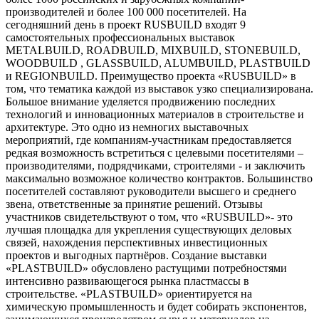
производителей и более 100 000 посетителей. На
сегодняшний день в проект RUSBUILD входят 9
самостоятельных профессиональных выставок
METALBUILD, ROADBUILD, MIXBUILD, STONEBUILD,
WOODBUILD , GLASSBUILD, ALUMBUILD, PLASTBUILD
и REGIONBUILD. Преимущество проекта «RUSBUILD» в
том, что тематика каждой из выставок узко специализирована.
Большое внимание уделяется продвижению последних
технологий и инновационных материалов в строительстве и
архитектуре. Это одно из немногих выставочных
мероприятий, где компаниям-участникам предоставляется
редкая возможность встретиться с целевыми посетителями –
производителями, подрядчиками, строителями - и заключить
максимально возможное количество контрактов. Большинство
посетителей составляют руководители высшего и среднего
звена, ответственные за принятие решений. Отзывы
участников свидетельствуют о том, что «RUSBUILD»- это
лучшая площадка для укрепления существующих деловых
связей, нахождения перспективных инвестиционных
проектов и выгодных партнёров. Создание выставки
«PLASTBUILD» обусловлено растущими потребностями
интенсивно развивающегося рынка пластмассы в
строительстве. «PLASTBUILD» ориентируется на
химическую промышленность и будет собирать экспонентов,