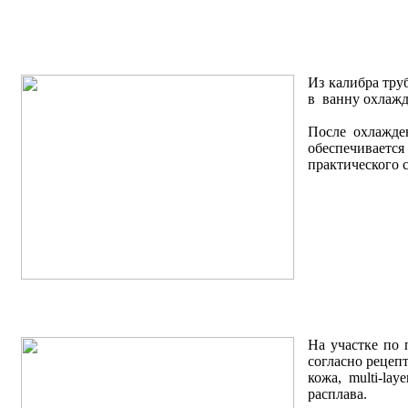
Из калибра тру
в ванну охлажд
После охлажде
обеспечиваетс
практического 
На участке по
согласно рецеп
кожа, multi-la
расплава.