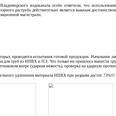
 Владимирского водоканала особо отметили, что использов
ного раструба действительно является важным достоинством,
зационной магистрали.
 которых проводятся испытания готовой продукции. Начальн
ства для труб из НПВХ и ПЭ. Что только ни пришлось вынести 
тниковом копре (ударная вязкость), проверка на ударную проч
тельного удлинения материала НПВХ при разрыве достиг 73%!!! 
____