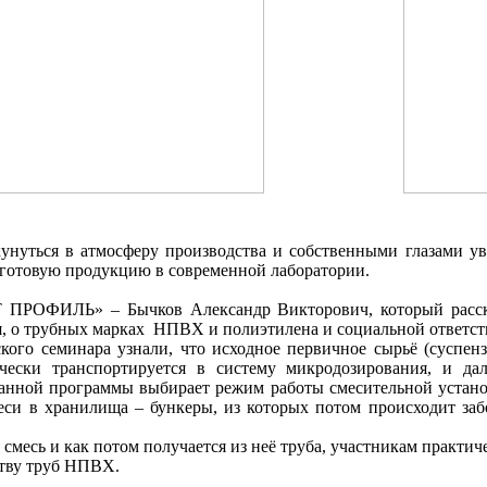
_____
унуться в атмосферу производства и собственными глазами ув
 готовую продукцию в современной лаборатории.
АСТ ПРОФИЛЬ» –
Бычков Александр Викторович
, который расс
я, о трубных марках НПВХ и полиэтилена и социальной ответс
кого семинара узнали, что исходное первичное сырьё (суспе
чески транспортируется в систему микродозирования, и да
анной программы выбирает режим работы смесительной установк
еси в хранилища – бункеры, из которых потом происходит заб
 смесь и как потом получается из неё труба, участникам практич
ству труб НПВХ.