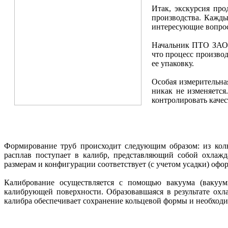
Итак, экскурсия пр
производства. Кажд
интересующие вопрос
Начальник ПТО З
что процесс произво
ее упаковку.
Особая измерительная
никак не изменяется
контролировать качес
Формирование труб происходит следующим образом: из коль
расплав поступает в калибр, представляющий собой охлажд
размерам и конфигурации соответствует (с учетом усадки) офо
Калибрование осуществляется с помощью вакуума (вакуум
калибрующей поверхности. Образовавшаяся в результате охл
калибра обеспечивает сохранение кольцевой формы и необход