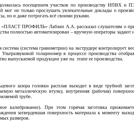
одолжилась посещением участков по производству НПВХ и ПЭ
ый мог не только прослушать увлекательные доклады о прои
ы, но и даже потрогать всё своими руками.
АО «ПЛАСТ ПРОФИЛЬ»
Лабзин А.А.
рассказал слушателям о 
дства полностью автоматизирован – вручную операторы задают 
 система (система гравиметрии) на экструдере контролирует ве
. Ультразвуковой толщиномер в процессе производства отобра
тво выпускаемой продукции уже на этапе ее производства.
цевого зазора головки расплав выходит в виде трубной заго
аемую металлическую втулку, внутренняя (рабочая) поверхно
рмляемой трубе.
ное калибрование). При этом горячая заготовка прижимает
аждения затвердевшая поверхность материала к моменту выход
имых размеров.