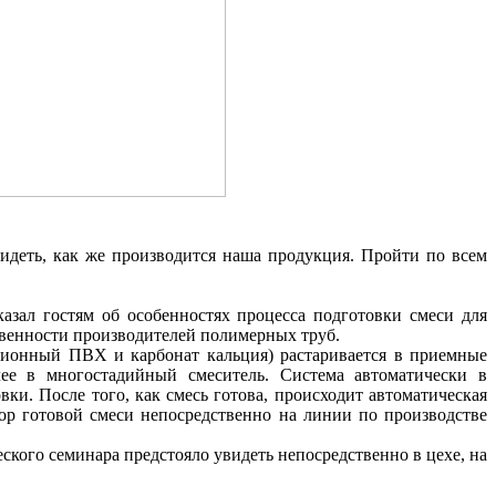
идеть, как же производится наша продукция. Пройти по всем
казал гостям об особенностях процесса подготовки смеси для
твенности производителей полимерных труб.
нзионный ПВХ и карбонат кальция) растаривается в приемные
лее в многостадийный смеситель. Система автоматически в
и. После того, как смесь готова, происходит автоматическая
ор готовой смеси непосредственно на линии по производстве
еского семинара предстояло увидеть непосредственно в цехе, на