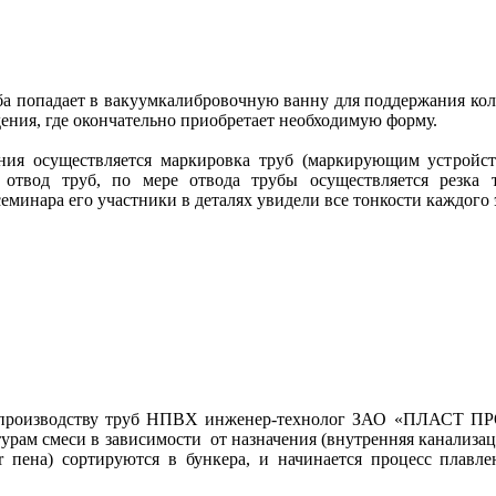
ба попадает в вакуумкалибровочную ванну для поддержания кол
ения, где окончательно приобретает необходимую форму.
ния осуществляется маркировка труб (маркирующим устройс
я отвод труб, по мере отвода трубы осуществляется резка
семинара его участники в деталях увидели все тонкости каждого
 производству
труб НПВХ
инженер-технолог ЗАО «ПЛАСТ 
турам смеси в зависимости от назначения (внутренняя канализаци
yer пена) сортируются в бункера, и начинается процесс плав